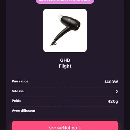
MEILLEUR MODÈLE DE VOYAGE
GHD
Flight
Puissance
1400W
Vitesse
2
Poids
420g
Avec diffuseur
Notino
→
Voir sur