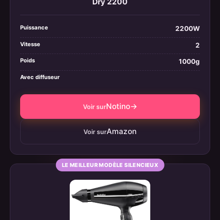
Dry 2200
Puissance
2200W
Vitesse
2
Poids
1000g
Avec diffuseur
Notino
→
Voir sur
Amazon
Voir sur
LE MEILLEUR MODÈLE SILENCIEUX