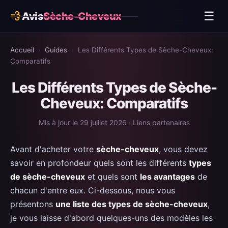
☰
💨
Avis
Sèche-Cheveux
Comparatif
Accueil
›
Guides
›
Les Différents Types de Sèche-Cheveux:
Avis produits
Comparatifs
Dyson Supersonic Nural
Les Différents Types de Sèche-
Cheveux: Comparatifs
BaByliss Air Power Pro ✨
Laifen Swift ✨
Mis à jour le 29 juillet 2026 · Liens partenaires
ghd Helios
Avant d'acheter votre
sèche-cheveux
, vous devez
Remington PROluxe AC9140
savoir en profondeur quels sont les différents
types
de sèche-cheveux
et quels sont
les avantages
de
Rowenta Maestria
chacun d'entre eux. Ci-dessous, nous vous
BaByliss Digital Sensor
présentons
une liste des types de sèche-cheveux
,
je vous laisse d'abord quelques-uns des modèles les
Panasonic nanoe