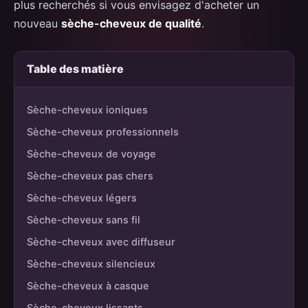
plus recherchés si vous envisagez d'acheter un
Guides
nouveau
sèche-cheveux de qualité
.
Type Dyson pas cher ✨
Table des matière
Cheveux bouclés
Sèche-cheveux ioniques
Cheveux fins
Sèche-cheveux professionnels
Cheveux épais / afro
Sèche-cheveux de voyage
Cheveux colorés / abîmés
Sèche-cheveux pas chers
Les différents types
Sèche-cheveux légers
Sèche-cheveux sans fil
Sèche-cheveux de voyage
Sèche-cheveux avec diffuseur
Contact
Sèche-cheveux silencieux
Sèche-cheveux à casque