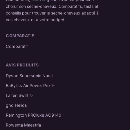
choisir son sèche-cheveux. Comparatifs, tests et
Guides
conseils pour trouver le sèche-cheveux adapté à
vos cheveux et à votre budget.
Type Dyson pas cher ✨
Cheveux bouclés
COMPARATIF
Comparatif
Cheveux fins
Cheveux épais / afro
AVIS PRODUITS
Cheveux colorés / abîmés
Dyson Supersonic Nural
Les différents types
BaByliss Air Power Pro ✨
Sèche-cheveux de voyage
Laifen Swift ✨
Contact
ghd Helios
Remington PROluxe AC9140
Rowenta Maestria