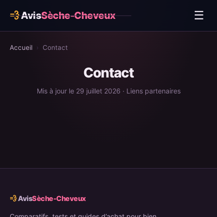
☰
💨
Avis
Sèche-Cheveux
Comparatif
Accueil
›
Contact
Avis produits
Contact
Dyson Supersonic Nural
Mis à jour le 29 juillet 2026 · Liens partenaires
BaByliss Air Power Pro ✨
Laifen Swift ✨
ghd Helios
Remington PROluxe AC9140
Rowenta Maestria
BaByliss Digital Sensor
💨
Avis
Sèche-Cheveux
Panasonic nanoe
Comparatifs, tests et guides d’achat pour bien